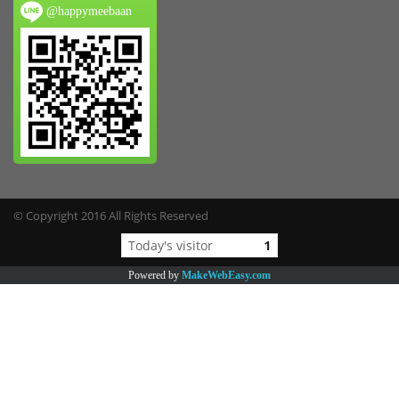
@happymeebaan
© Copyright 2016 All Rights Reserved
Today's visitor
1
Powered by
MakeWebEasy.com