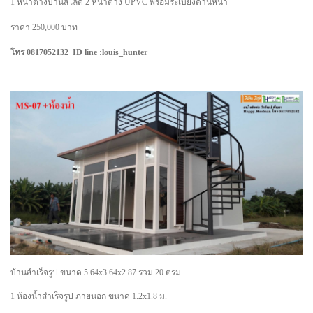
1 หน้าต่างบานสไลด์ 2 หน้าต่าง UPVC พร้อมระเบียงด้านหน้า
ราคา 250,000 บาท
โทร 0817052132 ID line :louis_hunter
บ้านสำเร็จรูป ขนาด 5.64x3.64x2.87 รวม 20 ตรม.
1 ห้องน้ำสำเร็จรูป ภายนอก ขนาด 1.2x1.8 ม.