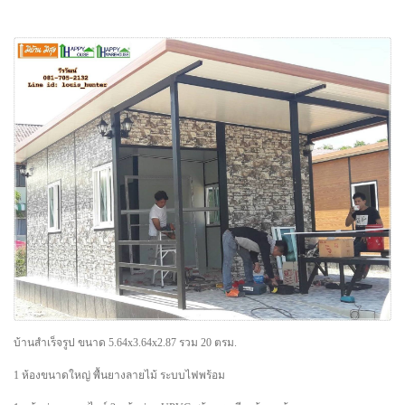
บ้านสำเร็จรูป ขนาด 5.64x3.64x2.87 รวม 20 ตรม.
1 ห้องขนาดใหญ่ พื้นยางลายไม้ ระบบไฟพร้อม