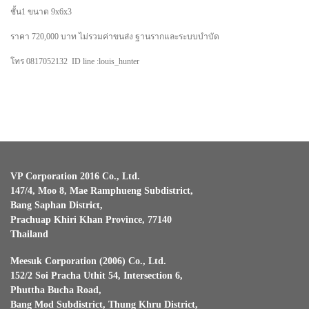
ชั้น1 ขนาด 9x6x3
ราคา 720,000 บาท ไม่รวมค่าขนส่ง ฐานรากและระบบบำบัด
โทร 0817052132 ID line :louis_hunter
VP Corporation 2016 Co., Ltd.
147/4, Moo 8, Mae Ramphueng Subdistrict,
Bang Saphan District,
Prachuap Khiri Khan Province, 77140
Thailand
Meesuk Corporation (2006) Co., Ltd.
152/2 Soi Pracha Uthit 54, Intersection 6,
Phuttha Bucha Road,
Bang Mod Subdistrict, Thung Khru District,