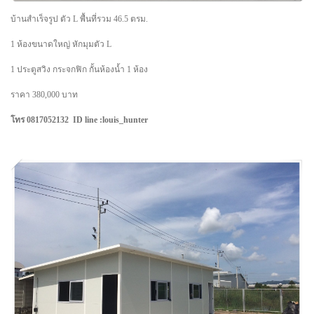
บ้านสำเร็จรูป ตัว L พื้นที่รวม 46.5 ตรม.
1 ห้องขนาดใหญ่ หักมุมตัว L
1 ประตูสวิง กระจกฟิก กั้นห้องน้ำ 1 ห้อง
ราคา 380,000 บาท
โทร 0817052132 ID line :louis_hunter