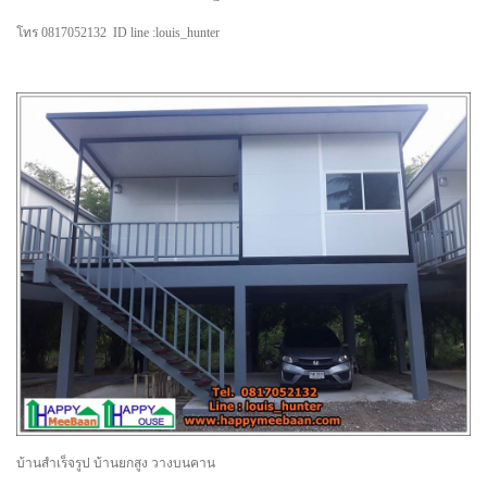
โทร 0817052132 ID line :louis_hunter
บ้านสำเร็จรูป บ้านยกสูง วางบนคาน