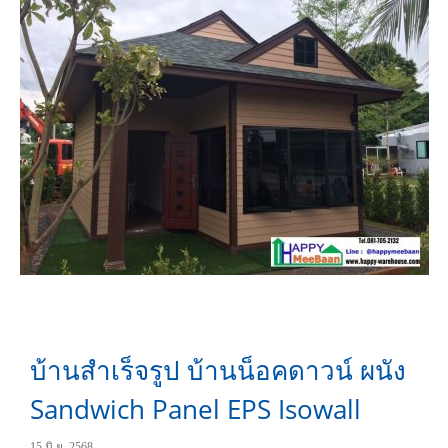
บ้านสำเร็จรูป บ้านน็อคดาวน์ ผนัง
Sandwich Panel EPS Isowall
15 มิ.ย. 2568