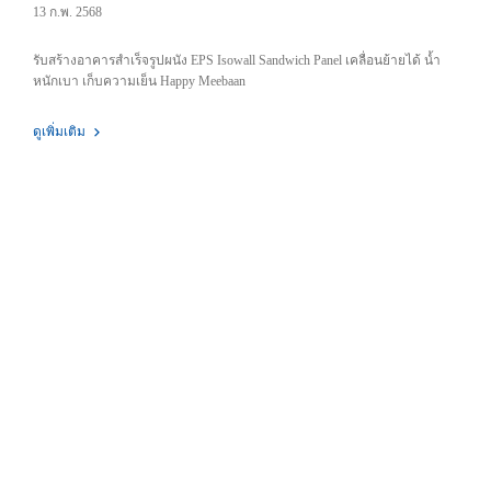
ย้ายได้ น้ำหนักเบา เก็บความเย็น
13 ก.พ. 2568
รับสร้างอาคารสำเร็จรูปผนัง EPS Isowall Sandwich Panel เคลื่อนย้ายได้ น้ำ
หนักเบา เก็บความเย็น Happy Meebaan
ดูเพิ่มเติม