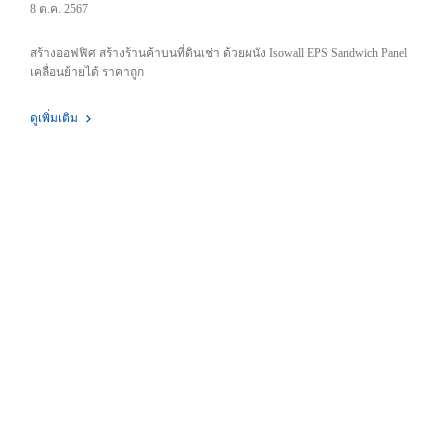
Sandwich Panel เคลื่อนย้ายได้
8 ต.ค. 2567
สร้างออฟฟิศ สร้างร้านค้าบนที่ดินเช่า ด้วยผนัง Isowall EPS Sandwich Panel
เคลื่อนย้ายได้ ราคาถูก
ดูเพิ่มเติม