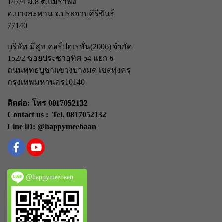
147/4 ม.8 ต.แม่รำพึง
อ.บางสะพาน จ.ประจวบคีรีขันธ์
77140
บริษัท มีสุข คอร์ปอเรชั่น(2006) จำกัด
152/2 ซอยประชาอุทิศ 54 แยก 6
ถนนพุทธบูชา
แขวงบางมด เขตทุ่งครุ
กรุงเทพมหานคร
10140
ติดต่อ: โทร 0817052132
Contact us : Tel. 0817052132
Line iD: @happymeebaan
@happymeebaan