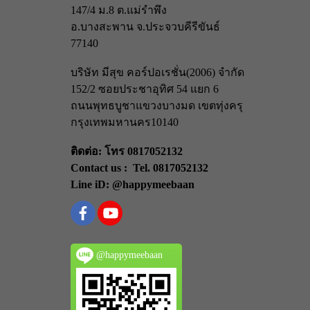
147/4 ม.8 ต.แม่รำพึง
อ.บางสะพาน จ.ประจวบคีรีขันธ์
77140
บริษัท มีสุข คอร์ปอเรชั่น(2006) จำกัด
152/2 ซอยประชาอุทิศ 54 แยก 6
ถนนพุทธบูชา
แขวงบางมด เขตทุ่งครุ
กรุงเทพมหานคร
10140
ติดต่อ: โทร 0817052132
Contact us : Tel. 0817052132
Line iD: @happymeebaan
@happymeebaan