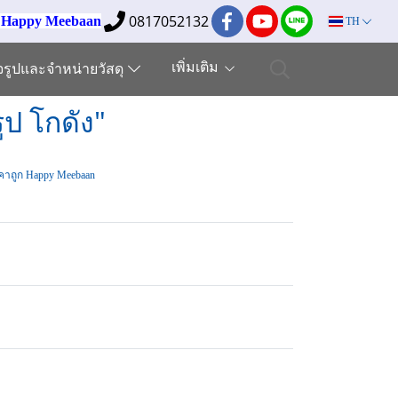
0817052132
ง Happy Meebaan
TH
เพิ่มเติม
็จรูปและจำหน่ายวัสดุ
ป โกดัง"
คาถูก Happy Meebaan