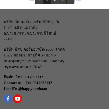
บริษัท วีพี คอร์ปอเรชั่น 2016 จำกัด
147/4 ม.8 ต.แม่รำพึง
อ.บางสะพาน จ.ประจวบคีรีขันธ์
77140
บริษัท มีสุข คอร์ปอเรชั่น(2006) จำกัด
152/2 ซอยประชาอุทิศ 54 แยก 6
ถนนพุทธบูชา
แขวงบางมด เขตทุ่งครุ
กรุงเทพมหานคร
10140
ติดต่อ: โทร 0817052132
Contact us : Tel. 0817052132
Line iD: @happymeebaan