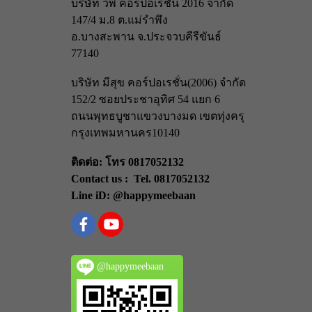
บริษัท วีพี คอร์ปอเรชั่น 2016 จำกัด
147/4 ม.8 ต.แม่รำพึง
อ.บางสะพาน จ.ประจวบคีรีขันธ์
77140
บริษัท มีสุข คอร์ปอเรชั่น(2006) จำกัด
152/2 ซอยประชาอุทิศ 54 แยก 6
ถนนพุทธบูชา
แขวงบางมด เขตทุ่งครุ
กรุงเทพมหานคร
10140
ติดต่อ: โทร 0817052132
Contact us : Tel. 0817052132
Line iD: @happymeebaan
@happymeebaan