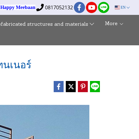
0817052132
e Happy Meebaan
EN
More
efabricated structures and materials
ทนเนอร์