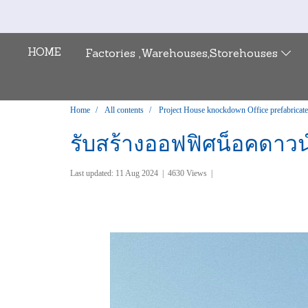
HOME
Factories ,Warehouses,Storehouses
Home
All contents
Project House knockdown Office prefabricat
รับสร้างออฟฟิศน็อคดาวน
Last updated: 11 Aug 2024
|
4630 Views
|