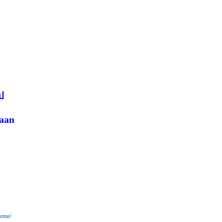
ป
aan
home/