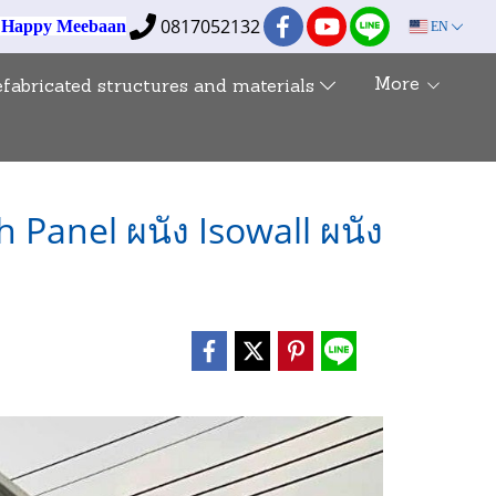
0817052132
e Happy Meebaan
EN
More
efabricated structures and materials
S
 Panel ผนัง Isowall ผนัง