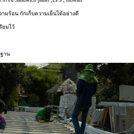
าก็ใช้ Sandwich panel ,EPS , Isowall
ามร้อน กักเก็บความเย็นได้อย่างดี
รียมไว้
าตรฐาน