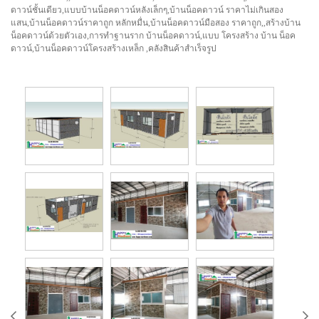
ดาวน์ชั้นเดียว,แบบบ้านน็อคดาวน์หลังเล็กๆ,บ้านน็อคดาวน์ ราคาไม่เกินสอง
แสน,บ้านน็อคดาวน์ราคาถูก หลักหมื่น,บ้านน็อคดาวน์มือสอง ราคาถูก,,สร้างบ้าน
น็อคดาวน์ด้วยตัวเอง,การทำฐานราก บ้านน็อคดาวน์,แบบ โครงสร้าง บ้าน น็อค
ดาวน์,บ้านน็อคดาวน์โครงสร้างเหล็ก ,คลังสินค้าสำเร็จรูป