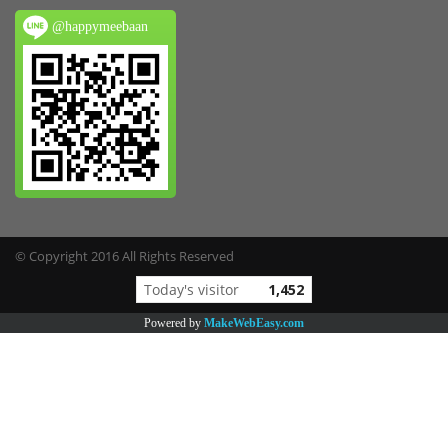
@happymeebaan
© Copyright 2016 All Rights Reserved
Online
185
Powered by
MakeWebEasy.com