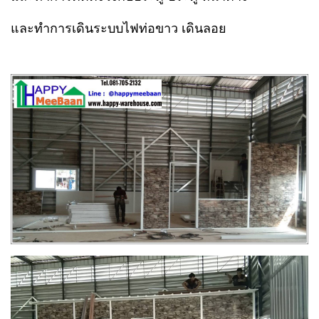
และทำการเดินระบบไฟท่อขาว เดินลอย