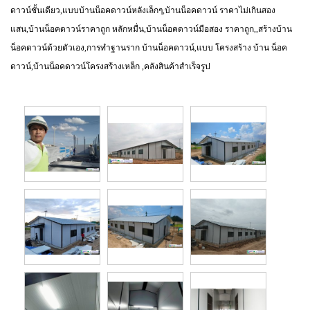
ดาวน์ชั้นเดียว,แบบบ้านน็อคดาวน์หลังเล็กๆ,บ้านน็อคดาวน์ ราคาไม่เกินสอง
แสน,บ้านน็อคดาวน์ราคาถูก หลักหมื่น,บ้านน็อคดาวน์มือสอง ราคาถูก,,สร้างบ้าน
น็อคดาวน์ด้วยตัวเอง,การทำฐานราก บ้านน็อคดาวน์,แบบ โครงสร้าง บ้าน น็อค
ดาวน์,บ้านน็อคดาวน์โครงสร้างเหล็ก ,คลังสินค้าสำเร็จรูป