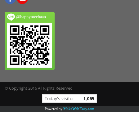
@happymeebaan
© Copyright 2016 All Rights Reserved
Today's visitor
1,065
Powered by
MakeWebEasy.com