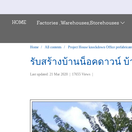
HOME
Factories ,Warehouses,Storehouses
Home
All contents
Project House knockdown Office prefabricat
รับสร้างบ้านน็อคดาวน์ บ้
Last updated: 21 Mar 2020
|
17655 Views
|