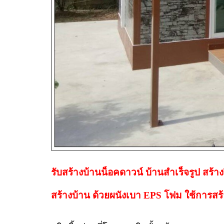
รับสร้างบ้านน็อคดาวน์ บ้านสำเร็จรูป สร้างร
สร้างบ้าน ด้วยผนังเบา EPS โฟม ใช้การสร