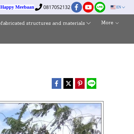
0817052132
e Happy Meebaan
EN
More
efabricated structures and materials