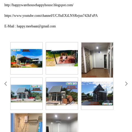
http://happywarehousehappyhouse.blogspot.com/
https://www.youtube.com/channel/UCJIuEXiLNSRejxn742kFzPA
E-Mail : happy.meebaan@gmail.com