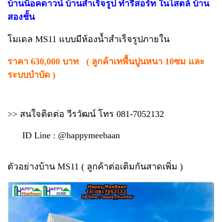
บ้านน็อคดาวน์
บ้านสำเร็จรูป
ทำรีสอร์ท ในไสตล์ บ้าน
สองชั้น
โมเดล MS11 แบบมีห้องน้ำสำเร็จรูปภายใน
ราคา 630,000 บาท ( ลูกค้าเทพื้นปูนหนา 10ซม และ
ระบบบำบัด )
>> สนใจติดต่อ วีรวัฒน์ โทร 081-7052132
ID Line : @happymeebaan
ตัวอย่างบ้าน MS11 ( ลูกค้าต่อเติมกันสาดเพิ่ม )