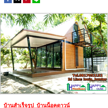
บ้านสำเร็จรูป บ้านน็อคดาวน์