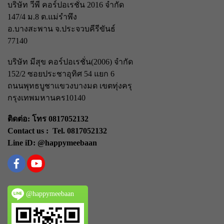
บริษัท วีพี คอร์ปอเรชั่น 2016 จำกัด
147/4 ม.8 ต.แม่รำพึง
อ.บางสะพาน จ.ประจวบคีรีขันธ์
77140
บริษัท มีสุข คอร์ปอเรชั่น(2006) จำกัด
152/2 ซอยประชาอุทิศ 54 แยก 6
ถนนพุทธบูชา
แขวงบางมด เขตทุ่งครุ
กรุงเทพมหานคร
10140
ติดต่อ: โทร 0817052132
Contact us : Tel. 0817052132
Line iD: @happymeebaan
@happymeebaan