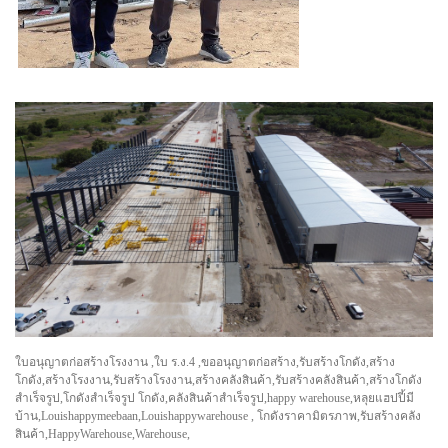
ใบอนุญาตก่อสร้างโรงงาน ,ใบ ร.ง.4 ,ขออนุญาตก่อสร้าง,รับสร้างโกดัง,สร้าง
โกดัง,สร้างโรงงาน,รับสร้างโรงงาน,สร้างคลังสินค้า,รับสร้างคลังสินค้า,สร้างโกดัง
สำเร็จรูป,โกดังสำเร็จรูป โกดัง,คลังสินค้าสำเร็จรูป,happy warehouse,หลุยแฮปปี้มี
บ้าน,Louishappymeebaan,Louishappywarehouse , โกดังราคามิตรภาพ,รับสร้างคลัง
สินค้า,HappyWarehouse,Warehouse,