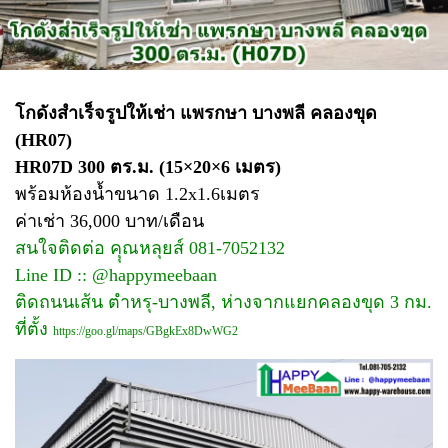
โกดังสำเร็จรูปให้เช่า แพรกษา บางพลี คลองขุด
(HR07)
HR07D 300 ตร.ม. (15×20×6 เมตร)
พร้อมห้องน้ำขนาด 1.2x1.6เมตร
ค่าเช่า 36,000 บาท/เดือน
สนใจติดต่อ คุุณหลุยส์ 081-7052132
Line ID :: @happymeebaan
ติดถนนเส้น ตำหรุ-บางพลี, ห่างจากแยกคลองขุด 3 กม.
ที่ตั้ง
https://goo.gl/maps/GBgkEx8DwWG2