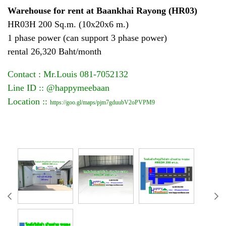
Warehouse for rent at Baankhai Rayong (HR03)
HR03H 200 Sq.m. (10x20x6 m.)
1 phase power (can support 3 phase power)
rental 26,320 Baht/month
Contact : Mr.Louis 081-7052132
Line ID :: @happymeebaan
Location ::
https://goo.gl/maps/pjm7gduubV2oPVPM9