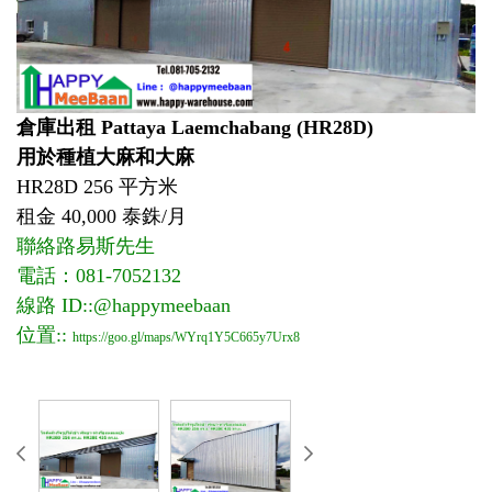
倉庫出租 Pattaya Laemchabang (HR28D)
用於種植大麻和大麻
HR28D 256 平方米
租金 40,000 泰銖/月
聯絡路易斯先生
電話：081-7052132
線路 ID::@happymeebaan
位置::
https://goo.gl/maps/WYrq1Y5C665y7Urx8