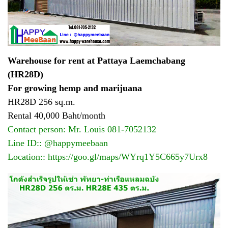
Warehouse for rent at Pattaya Laemchabang
(HR28D)
For growing hemp and marijuana
HR28D 256 sq.m.
Rental 40,000 Baht/month
Contact person: Mr. Louis 081-7052132
Line ID:: @happymeebaan
Location::
https://goo.gl/maps/WYrq1Y5C665y7Urx8