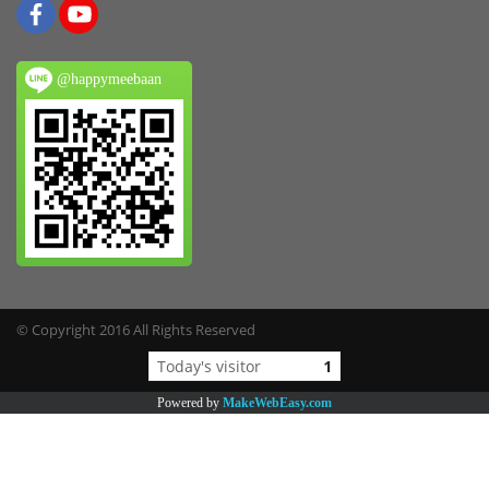
@happymeebaan
© Copyright 2016 All Rights Reserved
Today's visitor
1
Powered by
MakeWebEasy.com