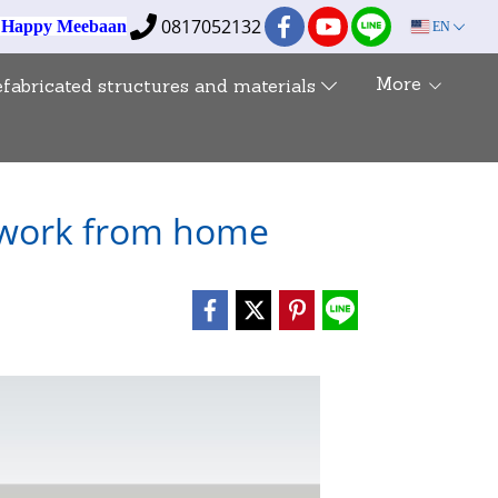
0817052132
e Happy Meebaan
EN
More
efabricated structures and materials
 work from home