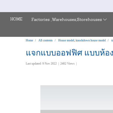
HOME
Factories ,Warehouses,Storehouses
Home
All contents
House model, knockdown house model
แ
แจกแบบออฟฟิศ แบบห้อง
Last updated: 9 Nov 2022
|
2402 Views
|