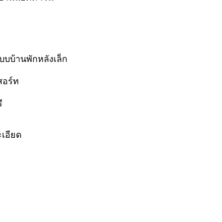
บ้านพักหลังเล็ก
ีสอร์ท
รี
ะเอียด