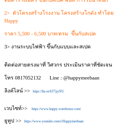
2> ตัวโครงสร้างโรงงาน โครงสร้างโกดัง ทำโดย
Happy
ราคา 5,500 - 6,500 บาท/ตรม ขึ้นกับสเปค
3> งานระบบไฟฟ้า ขึ้นกับแบบและสเปค
ติดต่อสายตรงมาที่ วิศวกร ประเมินราคาที่ชัดเจน
โทร 0817052132 Line : @happymeebaan
ลิงค์ไลน์ >>
https://lin.ee/hT7pyNU
เวบไซท์>>
https://www.happy-warehouse.com/
ยูทูป >>
https://www.youtube.com/c/Happymeebaan