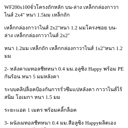
WF
200x100จั่วโครงถักหลัก บน-ล่าง เหล็กกล่องกาวา
ไนส์ 2x4" หนา 1.5มม เหล็กถัก
เหล็กกล่องกาวาไนส์ 2x2"หนา 1.2 มมโครงซอย บน-
ล่าง เหล็กกล่องกาวาไนส์ 2x2"
หนา 1.2มม เหล็กถัก เหล็กกล่องกาวาไนส์ 1x2"หนา 1.2
มม
2- หลังคาเมทอลชีทหนา 0.4 มม.อลูซิง Happy พร้อม PE
กันร้อน หนา 5 มมหลังคา
ระบบคลิปล็อคป้องกันการรั่วซึมแปหลังคา กาวาไนส์ไร้
สนิม โอเมกา หนา 1.5 มม
ระยะแอด 1 เมตร พร้อมคลิ้กล็อค
3- ผนังเมทอลชีทหนา 0.4 มม.สีอลูซิง Happyผลิตเอง