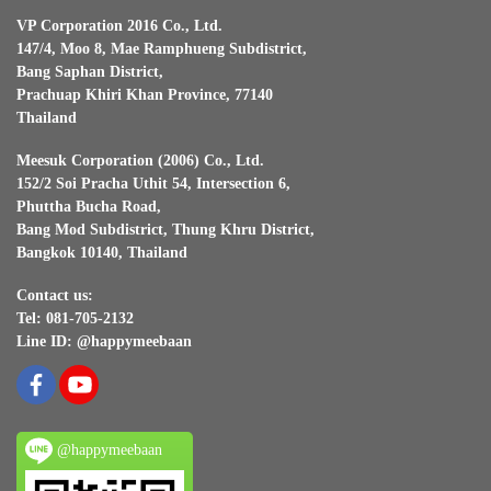
VP Corporation 2016 Co., Ltd.
147/4, Moo 8, Mae Ramphueng Subdistrict,
Bang Saphan District,
Prachuap Khiri Khan Province, 77140
Thailand
Meesuk Corporation (2006) Co., Ltd.
152/2 Soi Pracha Uthit 54, Intersection 6,
Phuttha Bucha Road,
Bang Mod Subdistrict, Thung Khru District,
Bangkok 10140, Thailand
Contact us:
Tel: 081-705-2132
Line ID: @happymeebaan
@happymeebaan