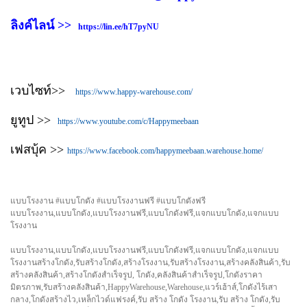
ลิงค์ไลน์ >>
https://lin.ee/hT7pyNU
เวบไซท์>>
https://www.happy-warehouse.com/
ยูทูป >>
https://www.youtube.com/c/Happymeebaan
เฟสบุ้ค >>
https://www.facebook.com/happymeebaan.warehouse.home/
แบบโรงงาน #แบบโกดัง #แบบโรงงานฟรี #แบบโกดังฟรี
แบบโรงงาน,แบบโกดัง,แบบโรงงานฟรี,แบบโกดังฟรี,แจกแบบโกดัง,แจกแบบ
โรงงาน
แบบโรงงาน,แบบโกดัง,แบบโรงงานฟรี,แบบโกดังฟรี,แจกแบบโกดัง,แจกแบบ
โรงงานสร้างโกดัง,รับสร้างโกดัง,สร้างโรงงาน,รับสร้างโรงงาน,สร้างคลังสินค้า,รับ
สร้างคลังสินค้า,สร้างโกดังสำเร็จรูป, โกดัง,คลังสินค้าสำเร็จรูป,โกดังราคา
มิตรภาพ,รับสร้างคลังสินค้า,HappyWarehouse,Warehouse,แวร์เฮ้าส์,โกดังไร้เสา
กลาง,โกดังสร้างไว,เหล็กไวด์แฟรงค์,รับ สร้าง โกดัง โรงงาน,รับ สร้าง โกดัง,รับ