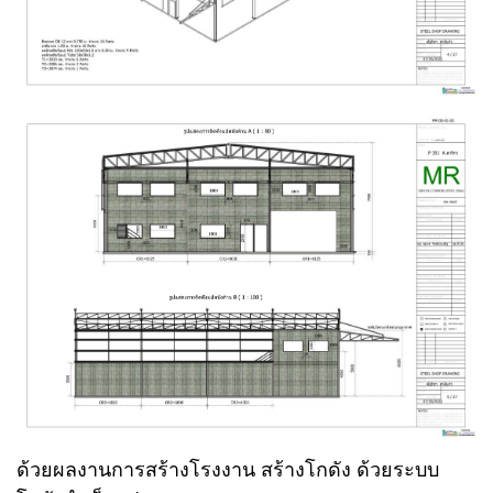
ด้วยผลงานการสร้างโรงงาน สร้างโกดัง ด้วยระบบ