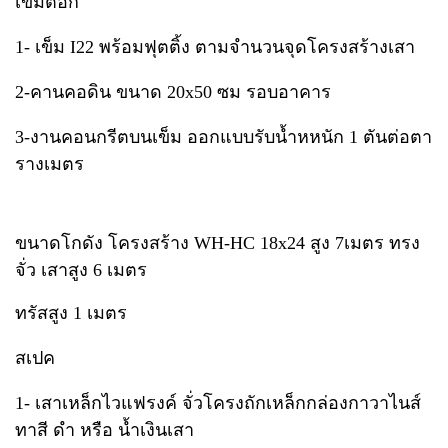
เข็มตอก
1- เข็ม I22 พร้อมฟุตติ้ง ตามจำนวนจุดโครงสร้างเสา
2-คานคอดิน ขนาด 20x50 ซม รอบอาคาร
3-งานคอนกรีตบนเข็ม ออกแบบรับน้ำหหนัก 1 ตันต่อตา
รางเมตร
ขนาดโกดัง โครงสร้าง WH-HC 18x24 สูง 7เมตร ทรง
จั่ว เสาสูง 6 เมตร
ทรัสสูง 1 เมตร
สเปค
1- เสาเหล็กไวแฟรงค์ จั่วโครงถักเหล็กกล่องกาวาไนส์
ทาสี ดำ หรือ น้ำเงินเสา