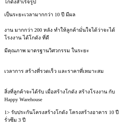
โกดังสำเร็จรูป
เป็นระยะเวลามากกว่า 10 ปี มีผล
งาน มากกว่า 200 หลัง ทำให้ลูกค้ามั่นใจได้ว่าจะได้
โรงงาน ได้โกดัง ที่ดี
มีคุณภาพ มาตรฐานวิศวกรรม ในระยะ
เวลาการ สร้างที่รวดเร็ว และราคาที่เหมาะสม
สิ่งที่ลูกค้าจะได้รับ เมื่อสร้างโกดัง สร้างโรงงาน กับ
Happy Warehouse
1> รับประกันโครงสร้างโกดัง โครงสร้างอาคาร 10 ปี
รั่วซึม 3 ปี