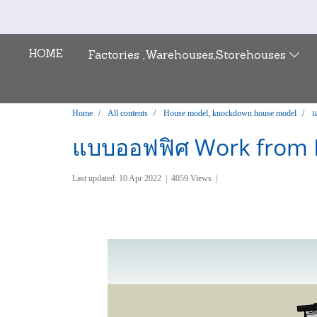
HOME
Factories ,Warehouses,Storehouses
Home
All contents
House model, knockdown house model
แ
แบบออฟฟิศ Work from 
Last updated: 10 Apr 2022
|
4059 Views
|