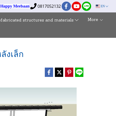
0817052132
e Happy Meebaan
EN
More
efabricated structures and materials
ังเล็ก