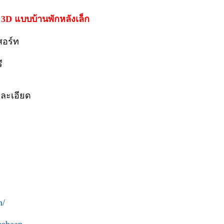
D แบบบ้านพักหลังเล็ก
ีสอร์ท
รี
ยละเอียด
m/
eebaan