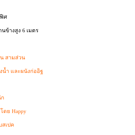
ฟิศ
านข้างสูง 6 เมตร
็น สามส่วน
น้ำ และผนังก่ออิฐ
ัก
ทำโดย Happy
กับสเปค