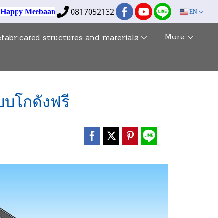
0817052132
e Happy Meebaan
EN
More
efabricated structures and materials
บโกดังฟรี