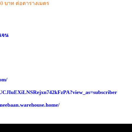
50 บาท ต่อตารางเมตร
ดเจน
om/
l/UCJIuEXiLNSRejxn742kFzPA?view_as=subscriber
ymeebaan.warehouse.home/