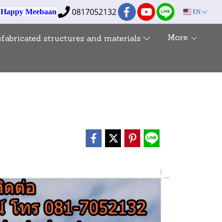
0817052132
e Happy Meebaan
EN
More
efabricated structures and materials