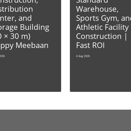
stribution
Warehouse,
nter, and
Sports Gym, an
orage Building
Athletic Facility
0 × 30 m)
Construction |
ppy Meebaan
Fast ROI
2026
4 Aug 2026