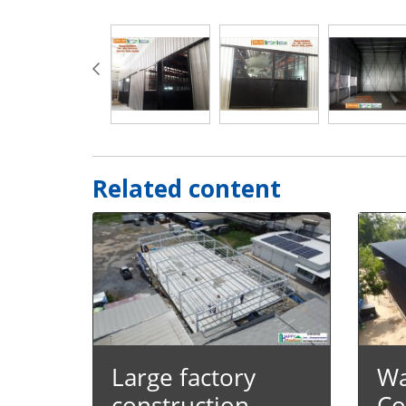
Related content
Large factory
Wa
construction,
Co