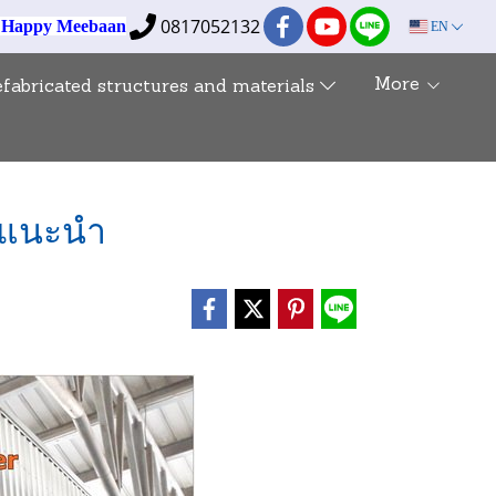
0817052132
e Happy Meebaan
EN
More
efabricated structures and materials
ูกแนะนำ