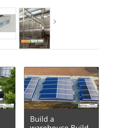
Build a
warehouse Build