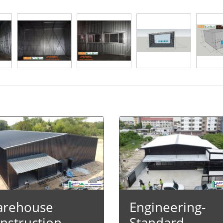
rehouse
Engineering-
nstruction,
Standard