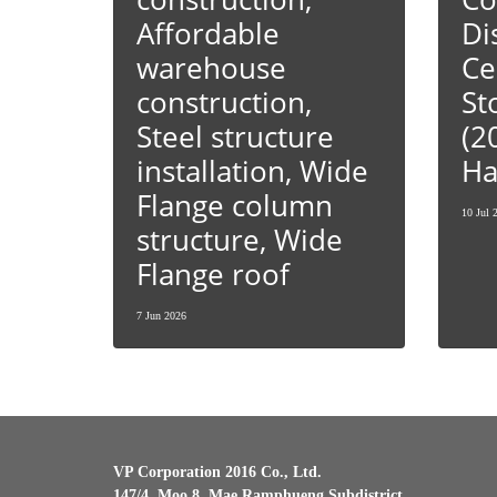
Affordable
Di
warehouse
Ce
construction,
St
Steel structure
(2
installation, Wide
Ha
Flange column
10 Jul 
structure, Wide
Flange roof
7 Jun 2026
VP Corporation 2016 Co., Ltd.
147/4, Moo 8, Mae Ramphueng Subdistrict,