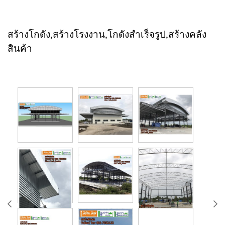
สร้างโกดัง,สร้างโรงงาน,โกดังสำเร็จรูป,สร้างคลัง
สินค้า