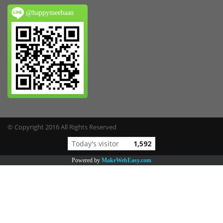
@happymeebaan
© Copyright 2016 All Rights Reserved
Online
138
Powered by
MakeWebEasy.com