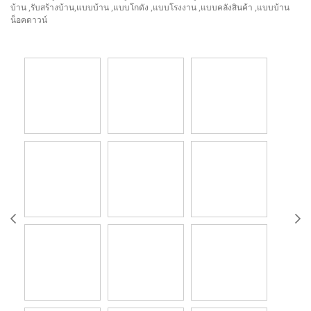
บ้าน ,รับสร้างบ้าน,แบบบ้าน ,แบบโกดัง ,แบบโรงงาน ,แบบคลังสินค้า ,แบบบ้าน
น็อคดาวน์