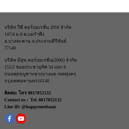
บริษัท วีพี คอร์ปอเรชั่น 2016 จำกัด
147/4 ม.8 ต.แม่รำพึง
อ.บางสะพาน จ.ประจวบคีรีขันธ์
77140
บริษัท มีสุข คอร์ปอเรชั่น(2006) จำกัด
152/2 ซอยประชาอุทิศ 54 แยก 6
ถนนพุทธบูชา
แขวงบางมด เขตทุ่งครุ
กรุงเทพมหานคร
10140
ติดต่อ: โทร 0817052132
Contact us : Tel. 0817052132
Line iD: @happymeebaan