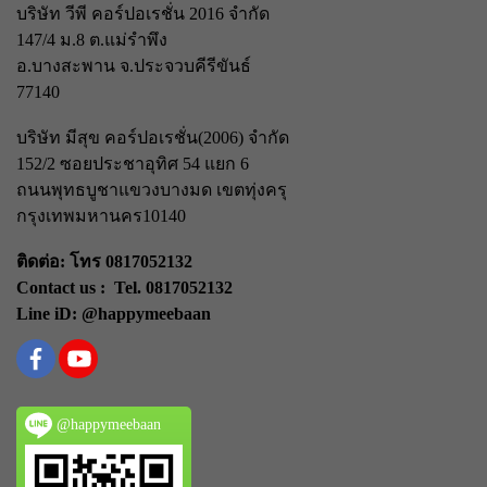
บริษัท วีพี คอร์ปอเรชั่น 2016 จำกัด
147/4 ม.8 ต.แม่รำพึง
อ.บางสะพาน จ.ประจวบคีรีขันธ์
77140
บริษัท มีสุข คอร์ปอเรชั่น(2006) จำกัด
152/2 ซอยประชาอุทิศ 54 แยก 6
ถนนพุทธบูชา
แขวงบางมด เขตทุ่งครุ
กรุงเทพมหานคร
10140
ติดต่อ: โทร 0817052132
Contact us : Tel. 0817052132
Line iD: @happymeebaan
@happymeebaan