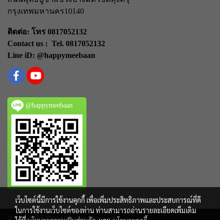
กรุงเทพมหานคร
10140
ติดต่อ: โทร 0817052132
Contact us : Tel. 0817052132
Line iD: @happymeebaan
@happymeebaan
เว็บไซต์นี้มีการใช้งานคุกกี้ เพื่อเพิ่มประสิทธิภาพและประสบการณ์ที่ดี
ในการใช้งานเว็บไซต์ของท่าน ท่านสามารถอ่านรายละเอียดเพิ่มเติม
© Copyright 2016 All Rights Reserved