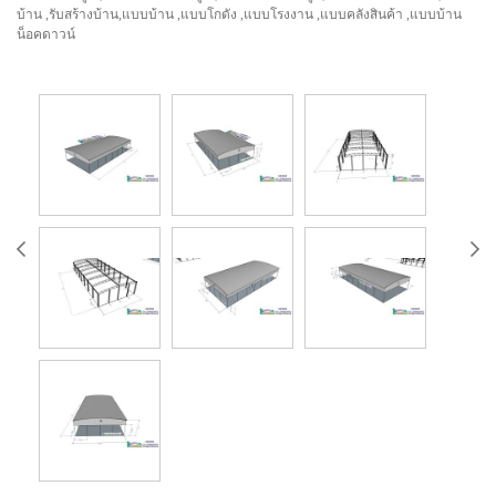
บ้าน ,รับสร้างบ้าน,แบบบ้าน ,แบบโกดัง ,แบบโรงงาน ,แบบคลังสินค้า ,แบบบ้าน
น็อคดาวน์