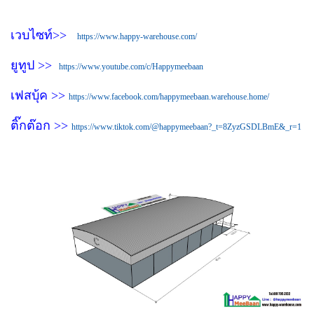
เวบไซท์>>
https://www.happy-warehouse.com/
ยูทูป >>
https://www.youtube.com/c/Happymeebaan
เฟสบุ้ค >>
https://www.facebook.com/happymeebaan.warehouse.home/
ติ๊กต๊อก >>
https://www.tiktok.com/@happymeebaan?_t=8ZyzGSDLBmE&_r=1