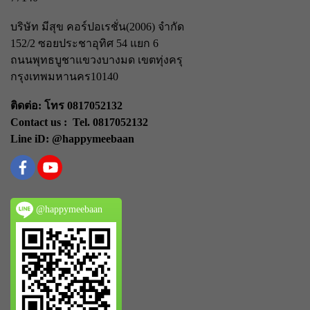
บริษัท มีสุข คอร์ปอเรชั่น(2006) จำกัด
152/2 ซอยประชาอุทิศ 54 แยก 6
ถนนพุทธบูชา
แขวงบางมด เขตทุ่งครุ
กรุงเทพมหานคร
10140
ติดต่อ: โทร 0817052132
Contact us : Tel. 0817052132
Line iD: @happymeebaan
@happymeebaan