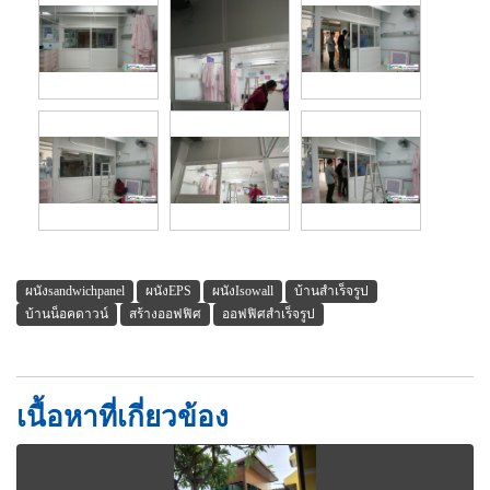
ผนังsandwichpanel
ผนังEPS
ผนังIsowall
บ้านสำเร็จรูป
บ้านน็อคดาวน์
สร้างออฟฟิศ
ออฟฟิศสำเร็จรูป
เนื้อหาที่เกี่ยวข้อง