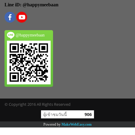
Line iD: @happymeebaan
@happymeebaan
© Copyright 2016 All Rights Reserved
ผู้เข้าชมวันนี้
906
Powered by
MakeWebEasy.com