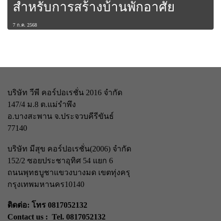
สำหรับการสร้างบ้านพักอาศัย
7 ก.ค. 2568
บริษัท วีพี คอร์ปอเรชั่น 2016 จำกัด
147/4 ม.8 ต.แม่รำพึง
อ.บางสะพาน จ.ประจวบคีรีขันธ์
77140
บริษัท มีสุข คอร์ปอเรชั่น(2006) จำกัด
152/2 ซอยประชาอุทิศ 54 แยก 6
ถนนพุทธบูชา
แขวงบางมด เขตทุ่งครุ
กรุงเทพมหานคร
10140
ติดต่อ: โทร 0817052132
Contact us : Tel. 0817052132