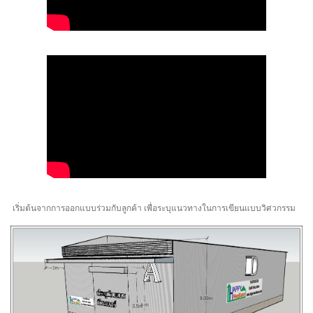
เริ่มต้นจากการออกแบบร่วมกับลูกค้า เพื่อระบุแนวทางในการเขียนแบบวิศวกรรม