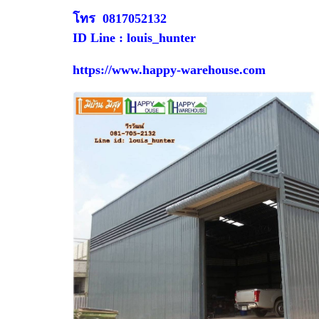
โทร 0817052132
ID Line : louis_hunter
https://www.happy-warehouse.com