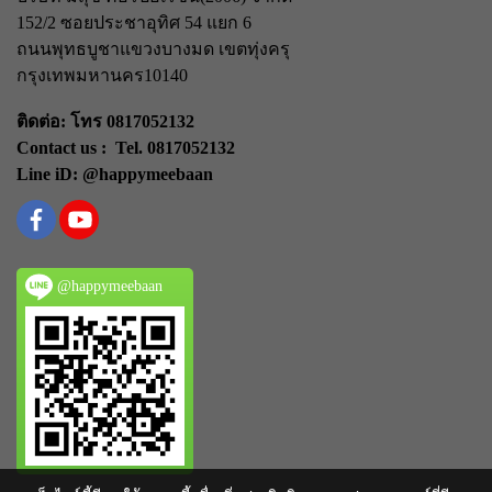
152/2 ซอยประชาอุทิศ 54 แยก 6
ถนนพุทธบูชา
แขวงบางมด เขตทุ่งครุ
กรุงเทพมหานคร
10140
ติดต่อ: โทร 0817052132
Contact us : Tel. 0817052132
Line iD: @happymeebaan
@happymeebaan