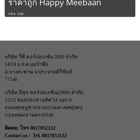
ราคาถูก Happy Meebaan
4 มี.ค. 2568
บริษัท วีพี คอร์ปอเรชั่น 2016 จำกัด
147/4 ม.8 ต.แม่รำพึง
อ.บางสะพาน จ.ประจวบคีรีขันธ์
77140
บริษัท มีสุข คอร์ปอเรชั่น(2006) จำกัด
152/2 ซอยประชาอุทิศ 54 แยก 6
ถนนพุทธบูชา
แขวงบางมด เขตทุ่งครุ
กรุงเทพมหานคร
10140
ติดต่อ: โทร 0817052132
Contact us : Tel. 0817052132