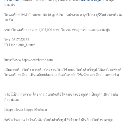
สร้างโกดัง
เก็บสินค้า พร้อมร้านค้า บุรีรัมย์ ด้วยระบบ
โกดังสำเร็จรูป
ราคาถูก
แนะนำ
โครงสร้างHW-HC ขนาด 16x18 สูง 6.2ม. หน้างาน อ.พุทไธสง บุรีรัมย์ เวลาติดตั้ง
10 วัน
ราคาโครงสร้างอาคาร 1,005,000 บาท ไม่รวมงานฐานรากและก่อผนังปูน
โทร 0817052132
ID Line : louis_hunter
https://www.happy-warehouse.com
เป็นการสร้างโกดัง การสร้างโรงงาน โดยใช้ระบบ โกดังสำเร็จรูป ใช้เสาไวแฟรงค์
โครงสร้างหลังคาเป็นเหล็กกล่องกาวาไนส์โครงถัก ใช้ผนังและหลังคา เมทอลชีท
หลังนี้เป็นการสร้าง โดยการเว้นผนังเพื่อให้ทีมช่างของลูกค้าเป็นผู้ดำเนินการก่อ
กำแพงเอง
Happy House Happy Meebann
#สร้างโรงงาน #สร้างโกดัง #โกดังสำเร็จรูป #สร้างคลังสินค้า #โกดังราคาถูก