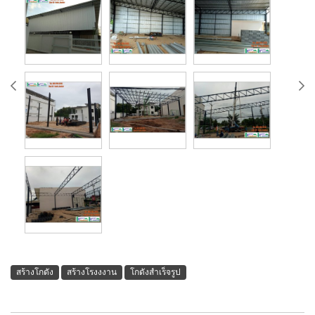
สร้างโกดัง
สร้างโรงงงาน
โกดังสำเร็จรูป