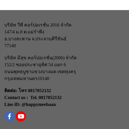
บริษัท วีพี คอร์ปอเรชั่น 2016 จำกัด
147/4 ม.8 ต.แม่รำพึง
อ.บางสะพาน จ.ประจวบคีรีขันธ์
77140
บริษัท มีสุข คอร์ปอเรชั่น(2006) จำกัด
152/2 ซอยประชาอุทิศ 54 แยก 6
ถนนพุทธบูชา
แขวงบางมด เขตทุ่งครุ
กรุงเทพมหานคร
10140
ติดต่อ: โทร 0817052132
Contact us : Tel. 0817052132
Line iD: @happymeebaan