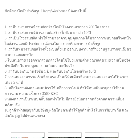
ข้อดีของโกดังสำเร็จรูป​ Happy​Warehouse.มีดังต่อไปนี้
1.เรามีประสบการณ์งานก่อสร้างโกดัง​โรงงานมากกว่า​ 200​ โครงการ
2.เรามีประสบการณ์​ด้านงานก่อสร้างโกดังมากกว่า​ 10 ปี
3.เราเป็นโรงงานผลิต​ ทำให้สามารถควบคุมคุณภาพได้มากกว่าระบบก่อสร้างหน้า
ไชส์งาน​ และมีประสบการณ์ตรงในการก่อสร้างอาคารสำเร็จรูป
4.เรารับเหมางานก่อสร้างทั้งระบบตั้งแต่​ ออกแบบ​งาน​ ก่สร้างงานฐานรากจนถึงตัว
อาคารและสถาปัต
5.ใบเสนอราคาออกจากส่วนกลาง​โดยใช้โปรแกรมคำนวณวัสดุตามความเป็นจริง​
น่าเชื่อถือ​ ไม่บวกมูลค่างานเกินความเป็นจริง
6.เรารับประกันงานรั่วซึ่ม​ 1 ปี​ และรับประกันโครงสร้าง​ 10 ปี
7.การเสนอราคารวดเร็วเที่ยงตรง​ เป็นบริษัทเดียวที่สามารถเสนอราคาได้ในเวลา
เพียง​ 5 นาที
8.เหล็กโครงหลังคาและแป​เราใช้เหล็กกาวาไนช์​ ทำให้ทนสนิมอายุการใช้งาน
ยาวนาน​ ความแข็งแรง​ 3500​ KSC
9.หลังคาเราเป็นระบบคลิ๊ปล็อคทำให้ไม่มีการยิงน็อตจากหลังคา​ลดความเสี่ยง
หลังคารั่ว
10.ลูกค้าทำสัญญากับบริษัทผู้ผลิตโดยตรงทำให้ลูกค้ามั่นใจในการรับประกัน​ และ
เงินไม่สูญ ไม่ผ่านคนกลาง