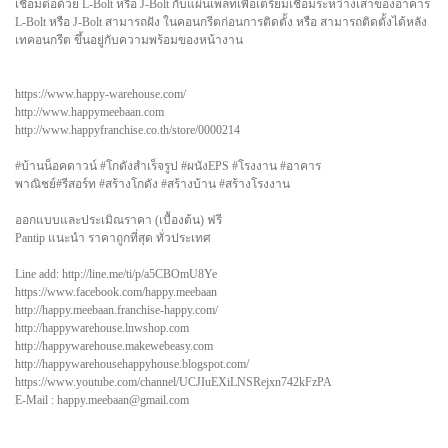
เชื่อมต่อด้วย L-Bolt หรือ J-Bolt กับแผ่นเพลทเพื่อเตรียมเชื่อมระหว่างเสาของอาคาร
L-Bolt หรือ J-Bolt สามารถฝัง ในคอนกรีตก่อนการติดตั้ง หรือ สามารถติดตั้งได้หลัง
เทคอนกรีต ขึ้นอยู่กับความพร้อมของหน้างาน
https://www.happy-warehouse.com/
http://www.happymeebaan.com
http://www.happyfranchise.co.th/store/0000214
#บ้านน็อคดาวน์ #โกดังสำเร็จรูป #ผนังEPS #โรงงาน #อาคาร
พาณิชย์#รีสอร์ท #สร้างโกดัง #สร้างบ้าน #สร้างโรงงาน
ออกแบบและประเมิณราคา (เบื้องต้น) ฟรี
Pantip แนะนำ ราคาถูกที่สุด ทั่วประเทศ
Line add: http://line.me/ti/p/a5CBOmU8Ye
https://www.facebook.com/happy.meebaan
http://happy.meebaan.franchise-happy.com/
http://happywarehouse.lnwshop.com
http://happywarehouse.makewebeasy.com
http://happywarehousehappyhouse.blogspot.com/
https://www.youtube.com/channel/UCJIuEXiLNSRejxn742kFzPA
E-Mail : happy.meebaan@gmail.com