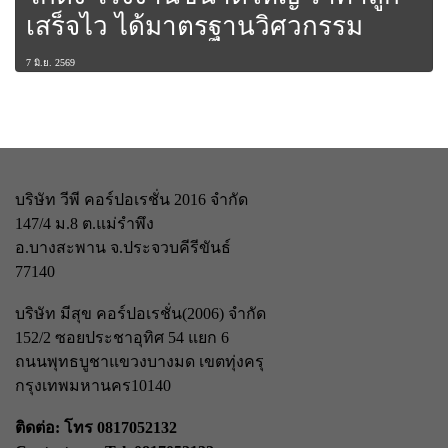
เสร็จไว ได้มาตรฐานวิศวกรรม
7 มิ.ย. 2569
บริษัท วีพี คอร์ปอเรชั่น 2016 จำกัด
147/4 ม.8 ต.แม่รำพึง
อ.บางสะพาน จ.ประจวบคีรีขันธ์
77140
บริษัท มีสุข คอร์ปอเรชั่น(2006) จำกัด
152/2 ซอยประชาอุทิศ 54 แยก 6
ถนนพุทธบูชา
แขวงบางมด เขตทุ่งครุ
กรุงเทพมหานคร
10140
ติดต่อ: โทร 0817052132