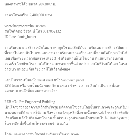
หลังคาทรงโค้ง ขนาด 20×30×7 ม.
ราคาโครงสร้าง 2,400,000 บาท
www.happy-warehouse.com
สนใจติดต่อ วีรวัฒน์ โทร 0817052132
ID Line : louis_hunter
งานรับเหมาก่อสร้าง สมัยใหม่ ราคาถูกใจ พอเสียทีกับงานรับเหมาก่อสร้างสมัยเก่า
ที่เวลาไม่เคยเป็นไปตามแผนงาน งานรับเหมาก่อสร้างแบบนี้ท่านตัดปัญหา ไปได้
เลย เรื่องระยะเวลาก่อสร้าง เพียง 3 -4 เดือนท่านก็ได้โรงงาน ที่แสนประกอบง่าย
รวดเร็ว โยกย้ายโรงงานได้โดยสามารถแยกชิ้นส่วนประกอบในที่ใหม่ได้เลย โครส
ร้างเบา กันร้อน กันเสียงเรามีให้เลือกทั้งสอง
แบบไม่ว่าจะเป็นผนัง metal sheet ผนัง Sandwich panel
EPS foam หรือ จะเป็นผนังคอนกรีตมวลเบา ซึ่งทางเราจะเริ่มดำเนินการตั้งแต่
ออกแบบ จนถึงขั้นตอนการก่อสร้าง
PEB หรือ Pre Engineered Buildling
เป็นโครงสร้างอาคารเหล็กสำเร็จรูป ผลิตจากโรงงานโดยชิ้นส่วนต่างๆ จะถูกเตรียม
ตามขนาดที่ต้องการใช้งาน จึงช่วยลดวัสดุเหลือทิ้งจากนั้นจะขนส่งโครงสร้างที่ผลิต
เรียบร้อย แล้วไปติดตั้งหน้างาน ชิ้นส่วนจะถูกประกอบด้วยระบบโบล์ ( Bolt System )
ในการติดตั้งชิ้นส่วนโครงสร้างเข้าด้วยกัน
โกดังและอาคารสำเร็จรูปสำหรับการใช้งานต่างๆ