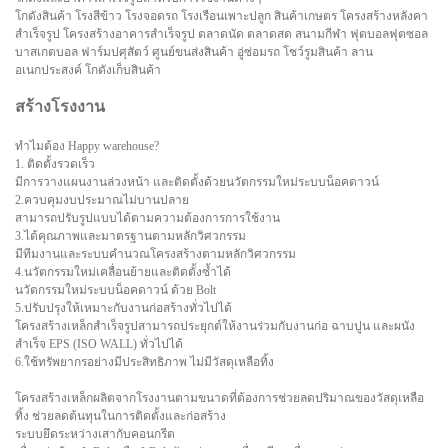
โกดังสินค้า โรงสีข้าว โรงจอดรถ โรงเรือนเพาะปลูก สินค้าเกษตร โครงสร้างหลังคา
สำเร็จรูป โครงสร้างอาคารสำเร็จรูป ตลาดนัด ตลาดสด สนามกีฬา ฟุตบอลฟุตซอล
บาสเกตบอล ฟาร์มปศุสัตว์ ศูนย์ขนส่งสินค้า อู่ซ่อมรถ โชว์รูมสินค้า ลาน
อเนกประสงค์ โกดังเก็บสินค้า
สร้างโรงงาน
ทำไมต้อง Happy warehouse?
1. ติดตั้งรวดเร็ว
มีการวางแผนงานล่วงหน้า และติดตั้งด้วยนวัตกรรมใหม่ระบบน็อคดาวน์
2.ควบคุมงบประมาณไม่บานปลาย
สามารถปรับรูปแบบได้ตามความต้องการการใช้งาน
3.ได้คุณภาพและมาตรฐานตามหลักวิศวกรรม
มีทีมงานและระบบคำนวณโครงสร้างตามหลักวิศวกรรม
4.นวัตกรรมใหม่เคลื่อนย้ายและติดตั้งซ้ำได้
นวัตกรรมใหม่ระบบน็อคดาวน์ ด้วย Bolt
5.ปรับปรุงให้เหมาะกับงานก่อสร้างทั่วไปได้
โครงสร้างเหล็กสำเร็จรูปสามารถประยุกต์ให้งานร่วมกับงานก่อ ฉาบปูน และผนัง
สำเร็จ EPS (ISO WALL) ทั่วไปได้
6.ใช้ทรัพยากรอย่างมีประสิทธิภาพ ไม่มีวัสดุเหลือทิ้ง
โครงสร้างเหล็กผลิตจากโรงงานตามขนาดที่ต้องการช่วยลดปริมาณของวัสดุเหลือ
ทิ้ง ช่วยลดต้นทุนในการติดตั้งและก่อสร้าง
ระบบยึดระหว่างเสากับคอนกรีต