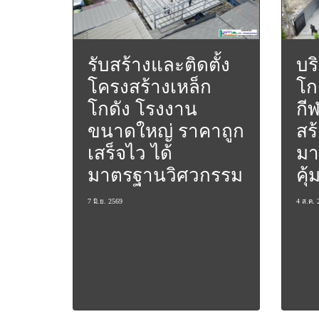
รับสร้างและติดตั้ง
บร
โครงสร้างเหล็ก
โก
โกดัง โรงงาน
กี
ขนาดใหญ่ ราคาถูก
สร
เสร็จไว ได้
มา
มาตรฐานวิศวกรรม
คุ้
7 มิ.ย. 2569
4 ส.ค. 