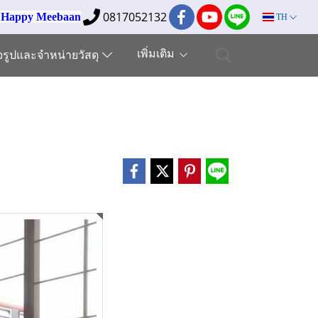
0817052132
ง Happy Meebaan
TH
เพิ่มเติม
็จรูปและจำหน่ายวัสดุ