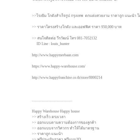
>>โรงยิม โกดังสำเร็จรูป กรุงเทพ ตกแต่งสวยงาม ราคาถูก แนะนำ โ
>> ราคาโครงสร้างโกดัง และออฟฟิศ ราคา 950,000 บาท
>> สนใจติดต่อ วีรวัฒน์ โทร 081-7052132
ID Line : louis_hunter
http://www.happymeebaan.com
https://www.happy-warehouse.com/
http://www.happyfranchise.co.th/store/0000214
...........................................
Happy Warehouse Happy house
>> สร้างเร็ว ตรงเวลา
>> ออกแบบตามความต้องการของลูกค้า
>> ออกแบบจากวิศวกร ทำให้ได้มาตรฐาน
>> ราคาถูก แนะนำ
>> ฟรีประเมินราคา ฟรีแบบ3D