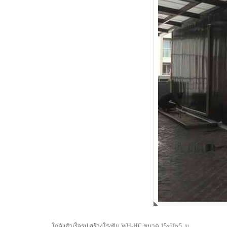
โกดังสำเร็จรูป สร้างโรงยิม WH-HC ขนาด 15x20x5 ม.