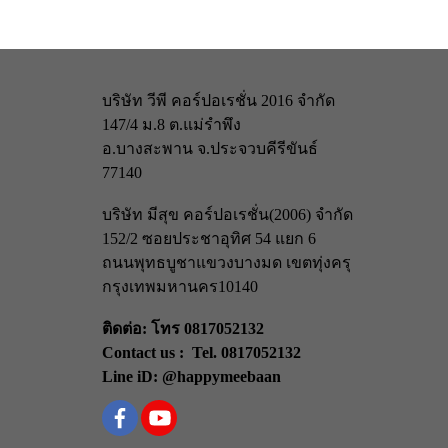
บริษัท วีพี คอร์ปอเรชั่น 2016 จำกัด
147/4 ม.8 ต.แม่รำพึง
อ.บางสะพาน จ.ประจวบคีรีขันธ์
77140
บริษัท มีสุข คอร์ปอเรชั่น(2006) จำกัด
152/2 ซอยประชาอุทิศ 54 แยก 6
ถนนพุทธบูชา
แขวงบางมด เขตทุ่งครุ
กรุงเทพมหานคร
10140
ติดต่อ: โทร 0817052132
Contact us : Tel. 0817052132
Line iD: @happymeebaan