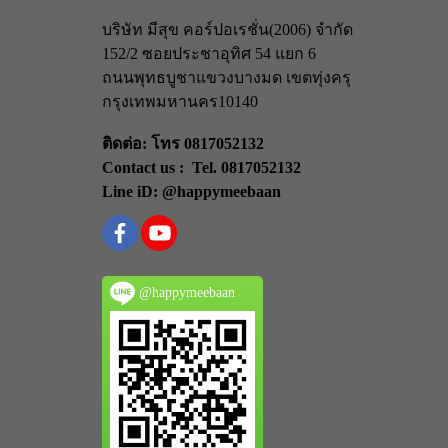
บริษัท มีสุข คอร์ปอเรชั่น(2006) จำกัด
152/2 ซอยประชาอุทิศ 54 แยก 6
ถนนพุทธบูชา
แขวงบางมด เขตทุ่งครุ
กรุงเทพมหานคร
10140
ติดต่อ: โทร 0817052132
Contact us : Tel. 0817052132
Line iD: @happymeebaan
@happymeebaan