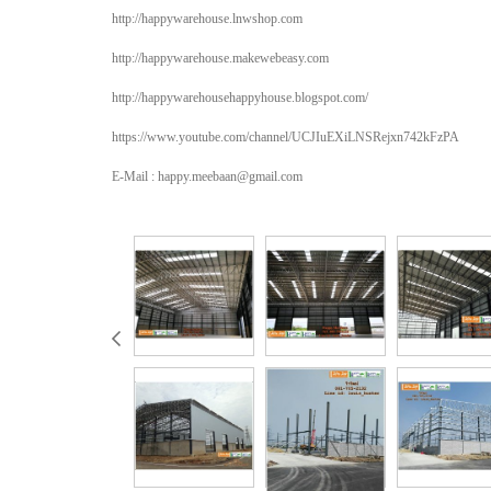
http://happywarehouse.lnwshop.com
http://happywarehouse.makewebeasy.com
http://happywarehousehappyhouse.blogspot.com/
https://www.youtube.com/channel/UCJIuEXiLNSRejxn742kFzPA
E-Mail : happy.meebaan@gmail.com