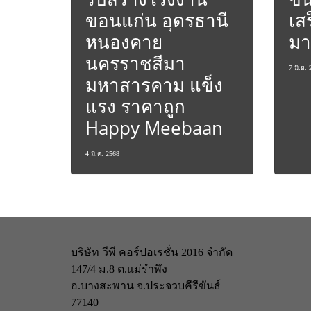
ขอนแก่น อุดรธานี
เสร
หนองคาย
มา
นครราชสีมา
7 มิ.ย.
มหาสารคาม แข็ง
แรง ราคาถูก
Happy Meebaan
4 มี.ค. 2568
บริษัท วีพี คอร์ปอเรชั่น 2016 จำกัด
147/4 ม.8 ต.แม่รำพึง
อ.บางสะพาน จ.ประจวบคีรีขันธ์
77140