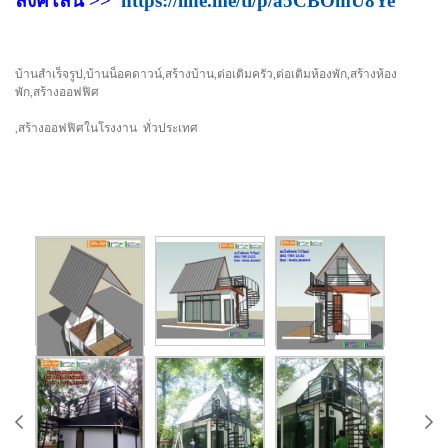
ลิงค์ไลน์ >>
https://line.me/ti/p/a5CBOmU8Ye
บ้านสำเร็จรูป,บ้านน็อคดาวน์,สร้างบ้าน,ต่อเติมครัว,ต่อเติมห้องพัก,สร้างห้อง
พัก,สร้างออฟฟิศ
,สร้างออฟฟิศในโรงงาน ทั่วประเทศ