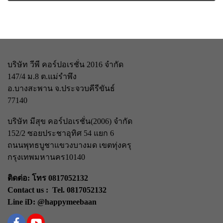
บริษัท วีพี คอร์ปอเรชั่น 2016 จำกัด
147/4 ม.8 ต.แม่รำพึง
อ.บางสะพาน จ.ประจวบคีรีขันธ์
77140
บริษัท มีสุข คอร์ปอเรชั่น(2006) จำกัด
152/2 ซอยประชาอุทิศ 54 แยก 6
ถนนพุทธบูชา
แขวงบางมด เขตทุ่งครุ
กรุงเทพมหานคร
10140
ติดต่อ: โทร 0817052132
Contact us : Tel. 0817052132
Line iD: @happymeebaan