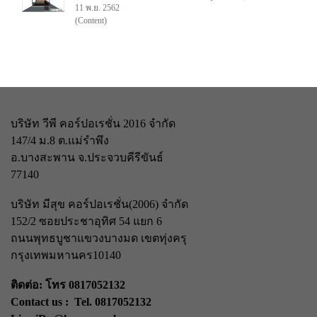
11 พ.ย. 2562
(Content)
บริษัท วีพี คอร์ปอเรชั่น 2016 จำกัด
147/4 ม.8 ต.แม่รำพึง
อ.บางสะพาน จ.ประจวบคีรีขันธ์
77140
บริษัท มีสุข คอร์ปอเรชั่น(2006) จำกัด
152/2 ซอยประชาอุทิศ 54 แยก 6
ถนนพุทธบูชา
แขวงบางมด เขตทุ่งครุ
กรุงเทพมหานคร
10140
ติดต่อ: โทร 0817052132
Contact us : Tel. 0817052132