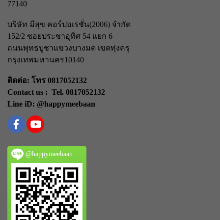
77140
บริษัท มีสุข คอร์ปอเรชั่น(2006) จำกัด
152/2 ซอยประชาอุทิศ 54 แยก 6
ถนนพุทธบูชา
แขวงบางมด เขตทุ่งครุ
กรุงเทพมหานคร
10140
ติดต่อ: โทร 0817052132
Contact us : Tel. 0817052132
Line iD: @happymeebaan
@happymeebaan