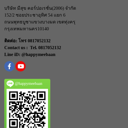
บริษัท มีสุข คอร์ปอเรชั่น(2006) จำกัด
152/2 ซอยประชาอุทิศ 54 แยก 6
ถนนพุทธบูชา
แขวงบางมด เขตทุ่งครุ
กรุงเทพมหานคร
10140
ติดต่อ: โทร 0817052132
Contact us : Tel. 0817052132
Line iD: @happymeebaan
@happymeebaan