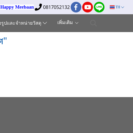
0817052132
ง Happy Meebaan
TH
เพิ่มเติม
็จรูปและจำหน่ายวัสดุ
ศ"