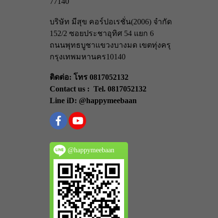
77140
บริษัท มีสุข คอร์ปอเรชั่น(2006) จำกัด
152/2 ซอยประชาอุทิศ 54 แยก 6
ถนนพุทธบูชา
แขวงบางมด เขตทุ่งครุ
กรุงเทพมหานคร
10140
ติดต่อ: โทร 0817052132
Contact us : Tel. 0817052132
Line iD: @happymeebaan
@happymeebaan