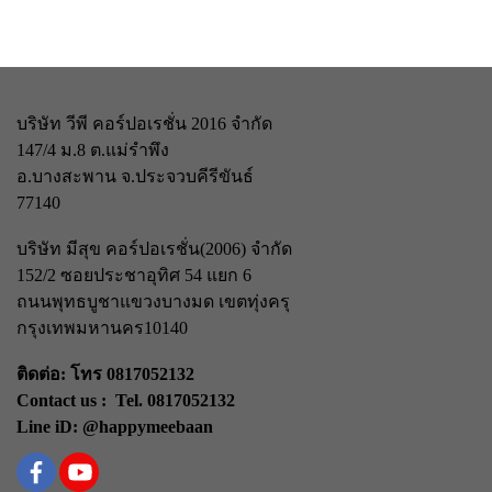
บริษัท วีพี คอร์ปอเรชั่น 2016 จำกัด
147/4 ม.8 ต.แม่รำพึง
อ.บางสะพาน จ.ประจวบคีรีขันธ์
77140
บริษัท มีสุข คอร์ปอเรชั่น(2006) จำกัด
152/2 ซอยประชาอุทิศ 54 แยก 6
ถนนพุทธบูชา
แขวงบางมด เขตทุ่งครุ
กรุงเทพมหานคร
10140
ติดต่อ: โทร 0817052132
Contact us : Tel. 0817052132
Line iD: @happymeebaan