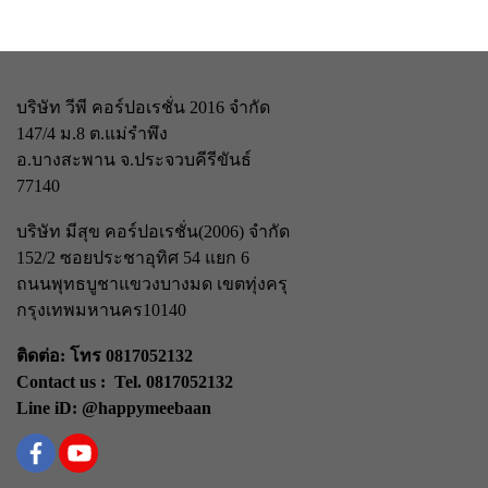
บริษัท วีพี คอร์ปอเรชั่น 2016 จำกัด
147/4 ม.8 ต.แม่รำพึง
อ.บางสะพาน จ.ประจวบคีรีขันธ์
77140
บริษัท มีสุข คอร์ปอเรชั่น(2006) จำกัด
152/2 ซอยประชาอุทิศ 54 แยก 6
ถนนพุทธบูชา
แขวงบางมด เขตทุ่งครุ
กรุงเทพมหานคร
10140
ติดต่อ: โทร 0817052132
Contact us : Tel. 0817052132
Line iD: @happymeebaan