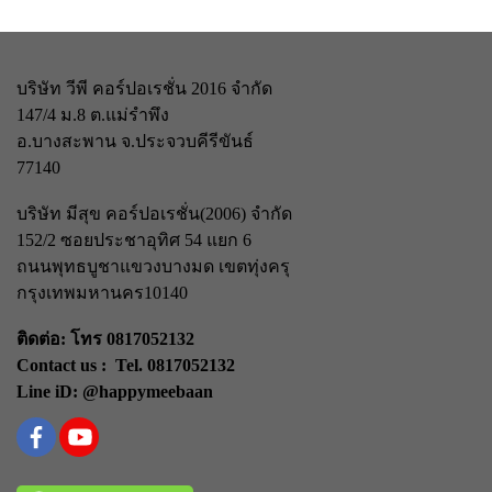
บริษัท วีพี คอร์ปอเรชั่น 2016 จำกัด
147/4 ม.8 ต.แม่รำพึง
อ.บางสะพาน จ.ประจวบคีรีขันธ์
77140
บริษัท มีสุข คอร์ปอเรชั่น(2006) จำกัด
152/2 ซอยประชาอุทิศ 54 แยก 6
ถนนพุทธบูชา
แขวงบางมด เขตทุ่งครุ
กรุงเทพมหานคร
10140
ติดต่อ: โทร 0817052132
Contact us : Tel. 0817052132
Line iD: @happymeebaan