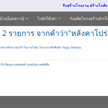
รับสร้างโรงงาน สร้างโกดั
บ้านน็อคดาวน์
โกดังให้เช่า
รับผลิตโครงสร้างสำเร
 2 รายการ จากคำว่า"หลังคาโปร
แสง หลังคาแผ่นใส ในงานโกดัง โรงงาน คลังสินค้า Happy Meebaan
น PE ติดฉนวนฟลอยด์ บนหลังคาเมทัลชีท