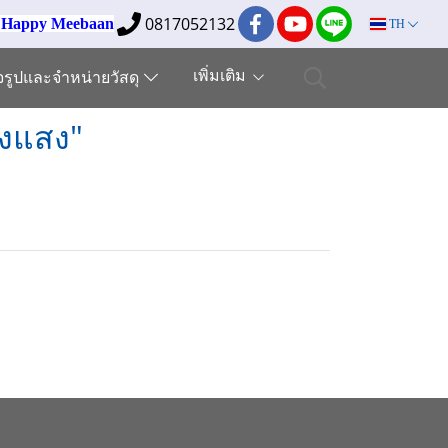
0817052132
ง Happy Meebaan
TH
เพิ่มเติม
็จรูปและจำหน่ายวัสดุ
่งแสง"