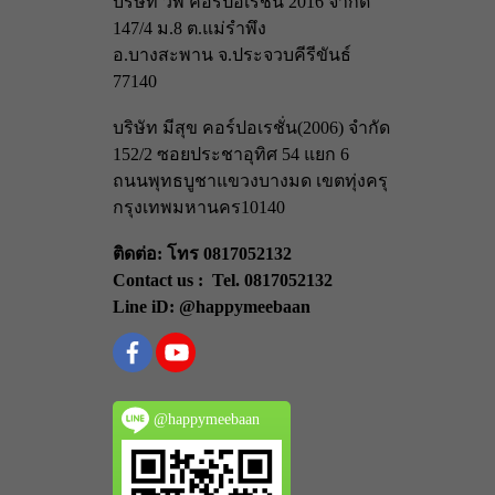
บริษัท วีพี คอร์ปอเรชั่น 2016 จำกัด
147/4 ม.8 ต.แม่รำพึง
อ.บางสะพาน จ.ประจวบคีรีขันธ์
77140
บริษัท มีสุข คอร์ปอเรชั่น(2006) จำกัด
152/2 ซอยประชาอุทิศ 54 แยก 6
ถนนพุทธบูชา
แขวงบางมด เขตทุ่งครุ
กรุงเทพมหานคร
10140
ติดต่อ: โทร 0817052132
Contact us : Tel. 0817052132
Line iD: @happymeebaan
@happymeebaan